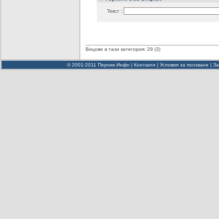
Текст :
Вицове в тази категория: 29 (3)
© 2001-2011 Перник Инфо |
Контакти
|
Условия за ползване
|
За