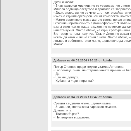
Джон и казал:
- Знам какво си мислиш, но те уверявам, че с него
Минала седмица след това и двамата се заприказв
- Джон, знаеш ли, че се чудя ... от както майка ти н
изчезна единия сребърен нож от комплекта, който т
- Малко вероятно е мама да го е взела, но ще и пи
В типичен британски стил Джон оформил: "Скъпа ма
взела един нож от нашата кухня, но не искам да каж
нашата кухня. Факт е обаче, че един сребърен нож 
В отговор на това получил: "Скъпи Джон, не искам д
искам да кажа и, че не спиш с него. Факт е обаче, 
лягаше в собственото си легло, щеше вече да е на
Мама"
Добавен на 06.09.2006 / 20:23 от Admin
Петър Стоянов преди години ухажва Антонина:
- Госпожице, знам, че отдавна чакате принца на бя
- Да.
- Ето ме, дойдох.
- Хубаво, а къде е принца?
Добавен на 04.09.2006 / 16:47 от Admin
Срещат се двама мъже. Единия казва:
- Знаеш ли, моята жена кара като мълния.
Другия пита:
- Толкова бързо?
- Не, веднага в дървото.