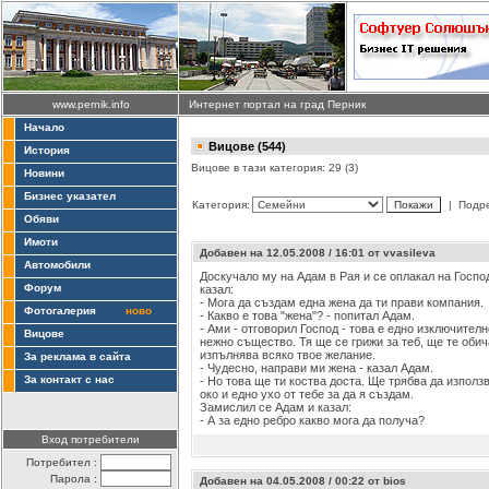
www.pernik.info
Интернет портал на град Перник
Начало
Вицове (544)
История
Вицове в тази категория: 29 (3)
Новини
Бизнес указател
Категория:
| Подр
Обяви
Имоти
Добавен на 12.05.2008 / 16:01 от vvasileva
Автомобили
Доскучало му на Адам в Рая и се оплакал на Госпо
Форум
казал:
- Мога да създам една жена да ти прави компания.
Фотогалерия
ново
- Какво е това "жена"? - попитал Адам.
- Ами - отговорил Господ - това е едно изключителн
Вицове
нежно същество. Тя ще се грижи за теб, ще те обич
изпълнява всяко твое желание.
За реклама в сайта
- Чудесно, направи ми жена - казал Адам.
За контакт с нас
- Но това ще ти коства доста. Ще трябва да използ
око и едно ухо от тебе за да я създам.
Замислил се Адам и казал:
- А за едно ребро какво мога да получа?
Вход потребители
Потребител :
Парола :
Добавен на 04.05.2008 / 00:22 от bios