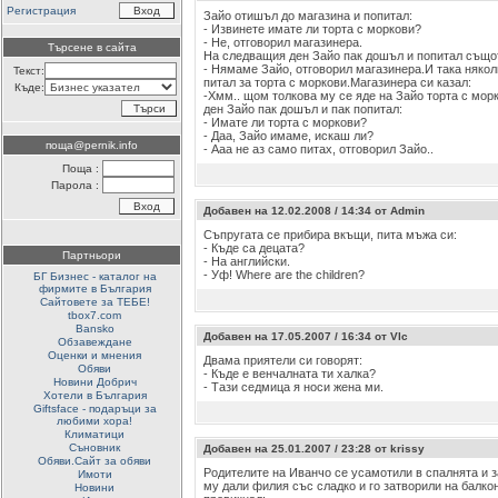
Регистрация
Зайо отишъл до магазина и попитал:
- Извинете имате ли торта с моркови?
- Не, отговорил магазинера.
Търсене в сайта
На следващия ден Зайо пак дошъл и попитал също
- Нямаме Зайо, отговорил магазинера.И така някол
Текст:
питал за торта с моркови.Магазинера си казал:
Къде:
-Хмм.. щом толкова му се яде на Зайо торта с мор
ден Зайо пак дошъл и пак попитал:
- Имате ли торта с моркови?
- Даа, Зайо имаме, искаш ли?
поща@pernik.info
- Ааа не аз само питах, отговорил Зайо..
Поща :
Парола :
Добавен на 12.02.2008 / 14:34 от Admin
Съпругата се прибира вкъщи, пита мъжа си:
- Къде са децата?
Партньори
- На английски.
- Уф! Where are the children?
БГ Бизнес - каталог на
фирмите в България
Сайтовете за ТЕБЕ!
tbox7.com
Bansko
Добавен на 17.05.2007 / 16:34 от Vlc
Обзавеждане
Оценки и мнения
Двама приятели си говорят:
Обяви
- Къде е венчалната ти халка?
Новини Добрич
- Тази седмица я носи жена ми.
Хотели в България
Giftsface - подаръци за
любими хора!
Климатици
Съновник
Добавен на 25.01.2007 / 23:28 от krissy
Обяви.Сайт за обяви
Родителите на Иванчо се усамотили в спалнята и за
Имоти
му дали филия със сладко и го затворили на балко
Новини