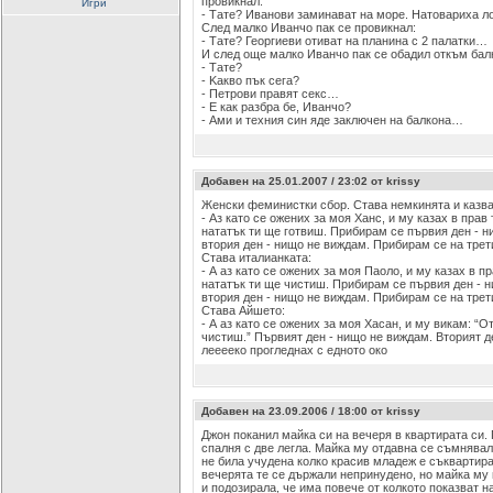
провикнал:
Игри
- Тате? Иванови заминават на море. Натовариха ло
След малко Иванчо пак се провикнал:
- Тате? Георгиеви отиват на планина с 2 палатки…
И след още малко Иванчо пак се обадил откъм бал
- Тате?
- Kакво пък сега?
- Петрови правят секс…
- Е как разбра бе, Иванчо?
- Ами и техния син яде заключен на балкона…
Добавен на 25.01.2007 / 23:02 от krissy
Женски феминистки сбор. Става немкинята и казва
- Аз като се ожених за моя Ханс, и му казах в прав 
нататък ти ще готвиш. Прибирам се първия ден - 
втория ден - нищо не виждам. Прибирам се на трети
Става италианката:
- А аз като се ожених за моя Паоло, и му казах в пр
нататък ти ще чистиш. Прибирам се първия ден - 
втория ден - нищо не виждам. Прибирам се на трети
Става Айшето:
- А аз като се ожених за моя Хасан, и му викам: “О
чистиш.” Първият ден - нищо не виждам. Вторият д
лееееко прогледнах с едното око
Добавен на 23.09.2006 / 18:00 от krissy
Джон поканил майка си на вечеря в квартирата си. П
спалня с две легла. Майка му отдавна се съмнявал
не била учудена колко красив младеж е съквартира
вечерята те се държали непринудено, но майка му
и подозирала, че има повече от колкото показват н