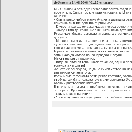
Добавен на 14.08.2006 / 01:15 от tarapo
Мъж и жена на разходка из зоологоческата градина
посетители. Спират до клетката на горилата. Мъжът
жена си:
- Скъпа разкопчай си малко блузката да видим реа
наистина ли в тях действа първичното.
- Глупости, как ще се ракопчавам посред зоологиче
- Хайде стига де, само ние сме никой няма дате ви
Рсзкопчаля блузката жената и горилата втренчила 
да сумти.
- Малееее, видя ли това -рекъл мъжът, егати номер
сутиена хаиде моля те да видиме кво ще направи.
Поогледала се жената смъкнала сутиена и поразкл
Горилатастанала и се хванала за клетката, заприст
започнала да издава нечленоразделни звуци.
Мъжът направо подскочил:
- Видя ли, видя ли това? Моля те скъпа, вдигно пол
коленцата - моля те!
Жената се погледала, но да не счупи хатъра на мъ
изпълнила желанието му.
Втози момент горилата разтърсила клетката, бясно
възбудата и била толкова голяма че ерекцията би
бясно и разтърсвала клетката....
В този момент мъжа се приближил до клетката и др
затворена. Вратата на клетката се отворила и жен
- Скъпи какво правиш!?!?
- Я сега му кажи че си уморена... че те боли главата
Търсене във Вицове