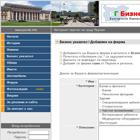
www.pernik.info
Интернет портал на град Перник
Начало
Бизнес указател
/ Добавяне на фирма
История
Новини
Добавянето на Вашата фирма в каталога е
безпл
Бизнес указател
Полетата отбелязани със
*
са задължителни.
Данните се въвеждат на кирилица.
Обяви
Добавят се фирми
само
от Перник и региона.
Имоти
Данни за Вашата фирма/организация:
Автомобили
*
Име :
Форум
*
Категория :
Фотогалерия
ново
Вицове
За реклама в сайта
За контакт с нас
Вход потребители
*
Описание :
Потребител :
Парола :