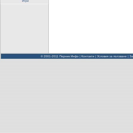
Игри
© 2001-2011 Перник Инфо |
Контакти
|
Условия за ползване
|
За