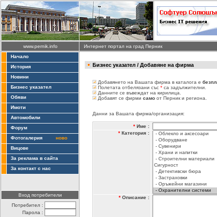
www.pernik.info
Интернет портал на град Перник
Начало
Бизнес указател
/ Добавяне на фирма
История
Новини
Добавянето на Вашата фирма в каталога е
безпл
Бизнес указател
Полетата отбелязани със
*
са задължителни.
Данните се въвеждат на кирилица.
Обяви
Добавят се фирми
само
от Перник и региона.
Имоти
Данни за Вашата фирма/организация:
Автомобили
*
Име :
Форум
*
Категория :
Фотогалерия
ново
Вицове
За реклама в сайта
За контакт с нас
Вход потребители
*
Описание :
Потребител :
Парола :