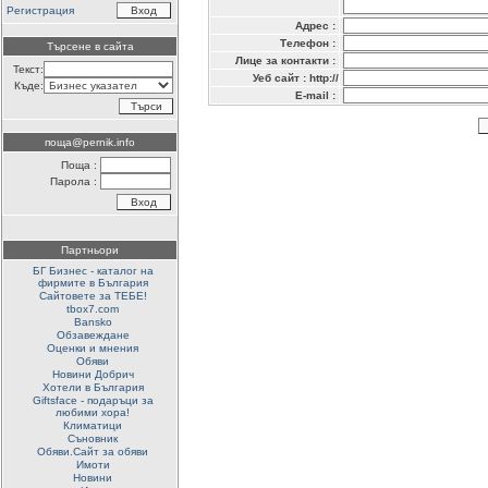
Регистрация
Адрес :
Телефон :
Търсене в сайта
Лице за контакти :
Текст:
Уеб сайт : http://
Къде:
E-mail :
поща@pernik.info
Поща :
Парола :
Партньори
БГ Бизнес - каталог на
фирмите в България
Сайтовете за ТЕБЕ!
tbox7.com
Bansko
Обзавеждане
Оценки и мнения
Обяви
Новини Добрич
Хотели в България
Giftsface - подаръци за
любими хора!
Климатици
Съновник
Обяви.Сайт за обяви
Имоти
Новини