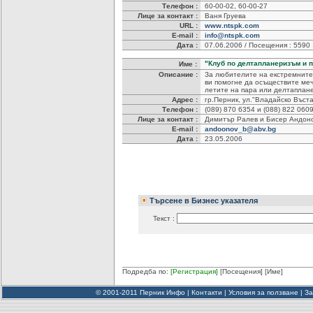
Телефон :
60-00-02, 60-00-27
Лице за контакт :
Ваня Груева
URL :
www.ntspk.com
E-mail :
info@ntspk.com
Дата :
07.06.2006 / Посещения : 5590
"Клуб по делтапланеризъм и 
Име :
Описание :
За любителите на екстремните 
ви помогне да осъществите меч
летите на пара или делтаплан
Адрес :
гр.Перник, ул."Владайско Въс
Телефон :
(089) 870 6354 и (088) 822 060
Лице за контакт :
Димитър Ралев и Бисер Андон
E-mail :
andoonov_b@abv.bg
Дата :
23.05.2006
Търсене в Бизнес указателя
Текст :
Подредба по:
[Регистрация]
[Посещения]
[Име]
© 2001-2011 Перник Инфо |
Контакти
|
Условия за ползване
|
За