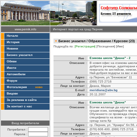
www.pernik.info
Интернет портал на град Перник
Начало
Бизнес указател
/
Образование
/ Курсове (23)
История
Подредба по:
[Регистрация]
[Посещения]
[Име]
Новини
Бизнес указател
Езикова школа "Диана" - 2
Име :
Обяви
Описание :
В новия офис на езикова школ
добрите речници, адаптирани к
Имоти
помагала по английски, немски,
Най-добрия подарък за вас и в
Автомобили
Адрес :
гр.Перник, ул."Бенковски" 11
Форум
Телефон :
(088) 725 2716
Лице за контакт :
Диана, Мария
Фотогалерия
ново
E-mail :
meridiana@abv.bg
Вицове
Дата :
20.11.2007
За реклама в сайта
Езикова школа "Диана"
Име :
За контакт с нас
Описание :
Всички желаещи да научат англ
гръцки език, заповядайте при н
Обучението се провежда споре
спецификата на всеки - в групи
срещу зала Кр
Вход потребители
Адрес :
гр. Перник, ул. "Кракра" бл.56, 
Телефон :
(076) 606 400, (088) 725 2716
Потребител :
Лице за контакт :
Диана, Мария
Парола :