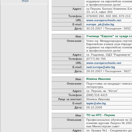
Игри
издаване на европейско езиков
и професионални цели/
Адрес :
гр.Перник, Бизнес Комплекс Ел
23, ет.3, офис 303
Телефон :
076/600 260, 600 360, 670 213
URL :
www.europeschools.net
E-mail :
europe_pk@abv.bg
Дата :
30.03.2007 / Посещения : 5652
Училища "Европа" за чужди е
Име :
Описание :
Член на: Международна серти
Европейски езиков знак Акреди
издаване на европейско езиков
и професионални цели/
Адрес :
гр. Радомир, ОДЗ "Радомирче"
Телефон :
(0777) 80 765
URL :
www.europeschools.net
E-mail :
nad.evropa@abv.bg
Дата :
29.03.2007 / Посещения : 5627
Илияна Иванова
Име :
Описание :
Подготовка за кандидат гимназ
литература.
Адрес :
гр. Перник, кв. "Изток"
Телефон :
(088) 516 4415
Лице за контакт :
Илияна Иванова
E-mail :
tapte@abv.bg
Дата :
09.10.2006
ТО на НТС - Перник
Име :
Описание :
Професионално обучение по 1
езикови курсове Лиценз № 200
към Министерски съвет
Адрес :
пл. Кракра №1 - Синдикален до