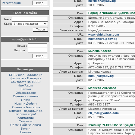
E-mail :
meridiana@abv.bg
Регистрация
Дата :
10.10.2007
Търсене в сайта
Народно читалище "Данчо Ив
Име :
Описание :
Школа по батик, рисуване върх
Текст:
Адрес :
Перник, кв. Калкас, ул. "Захари
Къде:
Телефон :
076/604919
Лице за контакт :
Надя Диманова
URL :
www.chitkalkas.com
E-mail :
ndimanova@abv.bg
поща@pernik.info
Дата :
03.09.2007 / Посещения : 5653
Поща :
Парола :
Милена Колева
Име :
Описание :
Уроци по португалски и френски
информация от и на посоченит
Адрес :
гр. Перник
Телефон :
(076) 699 917; (089) 782 7738
Партньори
Лице за контакт :
Mилена Колева
БГ Бизнес - каталог на
E-mail :
mimi_vd@abv.bg
фирмите в България
Дата :
02.07.2007
Сайтовете за ТЕБЕ!
tbox7.com
Мариета Ангелова
Име :
Bansko
Обзавеждане
Описание :
Преподавател от ВУЗ-София по
ученици по изобразително изку
Оценки и мнения
Обяви
Адрес :
гр. Перник, кв. "Изток"
Новини Добрич
Телефон :
(089) 833 9357
Хотели в България
Лице за контакт :
Мариета Ангелова
Giftsface - подаръци за
E-mail :
eti_mar@yahoo.com
любими хора!
Дата :
05.05.2007
Климатици
Съновник
Обяви.Сайт за обяви
Училища "ЕВРОПА" за чужди 
Име :
Имоти
Описание :
Член на: Международна серти
Новини
Европейски езиков знак. Акред