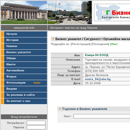
www.pernik.info
Интернет портал на град Перник
Начало
Бизнес указател
/
Сигурност
/ Оръжейни магаз
История
Подредба по:
[Регистрация]
[Посещения]
[Име]
Новини
Бизнес указател
Емира-94 ЕООД
Име :
Обяви
Описание :
Търговия на газово, въздушно 
принадлежности и пиротехника
Имоти
Адрес :
гр. Перник, ул."Петко Каравело
Автомобили
Телефон :
(076) 600 065
Лице за контакт :
Драган Велинов
Форум
E-mail :
emira_94@abv.bg
Фотогалерия
ново
Дата :
25.10.2008
Вицове
За реклама в сайта
За контакт с нас
Търсене в Бизнес указателя
Текст :
Вход потребители
Потребител :
Парола :