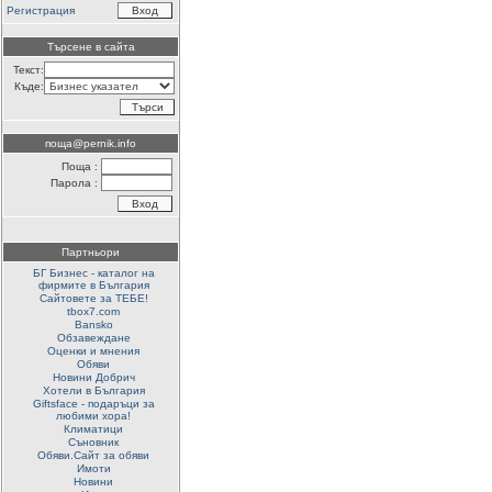
Регистрация
Търсене в сайта
Текст:
Къде:
поща@pernik.info
Поща :
Парола :
Партньори
БГ Бизнес - каталог на
фирмите в България
Сайтовете за ТЕБЕ!
tbox7.com
Bansko
Обзавеждане
Оценки и мнения
Обяви
Новини Добрич
Хотели в България
Giftsface - подаръци за
любими хора!
Климатици
Съновник
Обяви.Сайт за обяви
Имоти
Новини