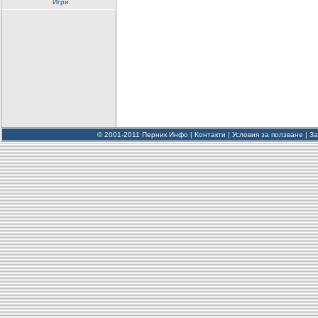
Игри
© 2001-2011 Перник Инфо |
Контакти
|
Условия за ползване
|
За